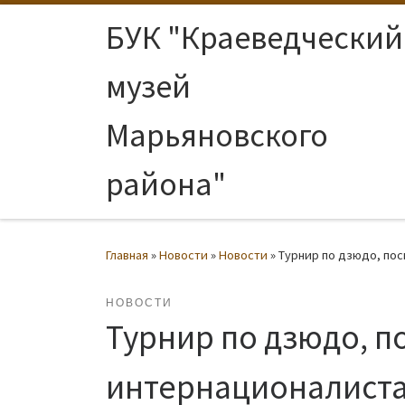
Перейти к содержимому
БУК "Краеведческий
музей
Марьяновского
района"
Главная
»
Новости
»
Новости
»
Турнир по дзюдо, по
НОВОСТИ
Турнир по дзюдо, 
интернационалиста