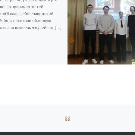
новка принимал гостей —
ков 9 класса Конезаводской
Ребята посетили обзорную
рсию по ключевым музейным […]
ОБРАТНО К СПИСКУ ЗАП