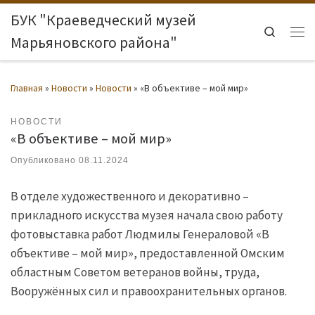
БУК "Краеведческий музей
Перейти к содержимому
Search
Марьяновского района"
Ме
Главная
»
Новости
»
Новости
»
«В объективе – мой мир»
НОВОСТИ
«В объективе – мой мир»
Опубликовано
08.11.2024
В отделе художественного и декоративно –
прикладного искусства музея начала свою работу
фотовыставка работ Людмилы Генераловой «В
объективе – мой мир», предоставленной Омским
областным Советом ветеранов войны, труда,
Вооружённых сил и правоохранительных органов.